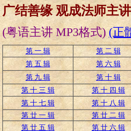
广结善缘 观成法师主
(粤语主讲 MP3格式)
(正
第 一 辑
第 二 辑
第 五 辑
第 六 辑
第 九 辑
第 十 辑
第 十 三 辑
第 十 四 辑
第 十 七 辑
第 十 八 辑
第 廿 一 辑
第 廿 二 辑
第 廿 五 辑
第 廿 六 辑