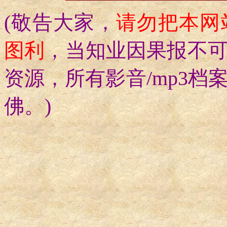
(敬告大家，
请勿把本网
图利
，当知业因果报不
资源，所有影音/mp3档
佛。)